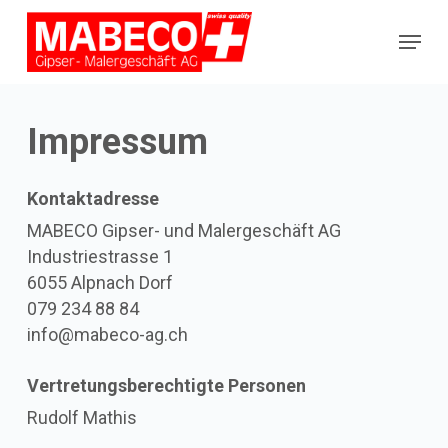
Skip
Menu
to
Close
main
Menu
content
Impressum
Kontaktadresse
MABECO Gipser- und Malergeschäft AG
Industriestrasse 1
6055 Alpnach Dorf
079 234 88 84
info@mabeco-ag.ch
Vertretungsberechtigte Personen
Rudolf Mathis