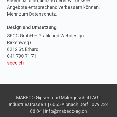
erkennbar sind, anhand derer wir unsere
Angebote entsprechend verbessern können.
Mehr zum Datenschutz.
Design und Umsetzung
SECC GmbH – Grafik und Webdesign
Birkenweg 6
6212 St. Erhard
041 790 71 71
secc.ch
MABECO Gipser- und Malergeschäft AG |
Industriestrasse 1 | 6055 Alpnach Dorf
|
079 234
88 84
|
info@mabeco-ag.ch